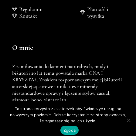
Regulamin
Płatność i
Kontakt
wysyłka
O mnie
Z zamiłowania do kamieni naturalnych, mody i
biżuterii 20 lat temu powstała marka ONA I
KRYSZTAŁ. Znakiem rozpoznawczym mojej biżuterii
autorskiej są surowe i unikatowe minerały,
niestandardowe oprawy i łączenie stylów casual,
glamour, boho, vintage itp.
WIĘCEJ
Ta strona korzysta z ciasteczek aby świadczyć usługi na
najwyższym poziomie. Dalsze korzystanie ze strony oznacza,
że zgadzasz się na ich użycie.
Zgoda
Realizacja:
BossCats.pl
- strony, sklepy internetowe, pozycjonowanie, programowanie