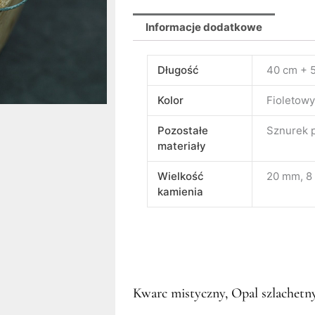
Informacje dodatkowe
Długość
40 cm + 5
Kolor
Fioletowy
Pozostałe
Sznurek 
materiały
Wielkość
20 mm, 
kamienia
Kwarc mistyczny, Opal szlachetn