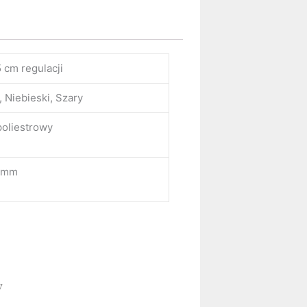
 cm regulacji
, Niebieski, Szary
poliestrowy
8 mm
y