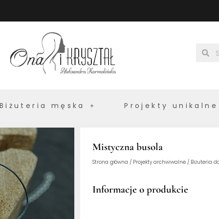
Searc
Se
Biżuteria męska
Projekty unikalne
Mistyczna busola
Strona główna
/
Projekty archwiwalne
/
Biżuteria 
Informacje o produkcie